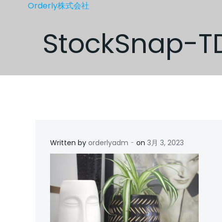
コ
Orderly株式会社
ン
テ
StockSnap-T
ン
ツ
へ
ス
キ
ッ
プ
-
Written by
orderlyadm
on
3月 3, 2023