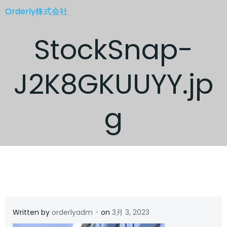
コ
Orderly株式会社
ン
テ
StockSnap-
ン
ツ
へ
J2K8GKUUYY.jp
ス
キ
ッ
g
プ
-
Written by
orderlyadm
on
3月 3, 2023