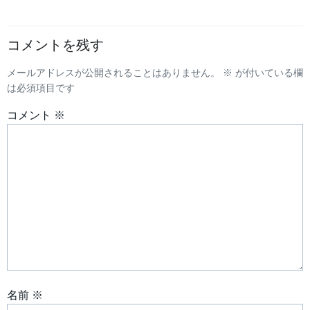
ナ
コメントを残す
ビ
メールアドレスが公開されることはありません。
※
が付いている欄
ゲ
は必須項目です
ー
コメント
※
シ
ョ
ン
名前
※