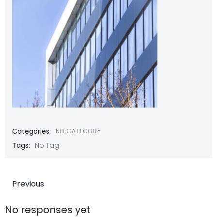
Categories:
NO CATEGORY
Tags:
No Tag
投
Previous
稿
No responses yet