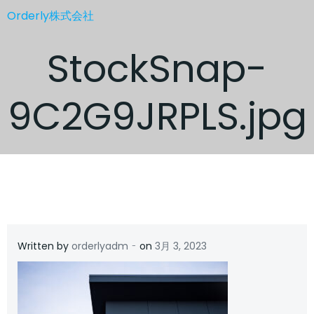
コ
Orderly株式会社
ン
テ
StockSnap-
ン
ツ
へ
9C2G9JRPLS.jpg
ス
キ
ッ
プ
-
Written by
orderlyadm
on
3月 3, 2023