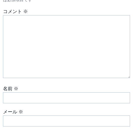
ゲ
ー
コメント
※
シ
ョ
ン
名前
※
メール
※