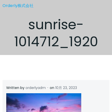
コ
Orderly株式会社
ン
テ
sunrise-
ン
ツ
へ
1014712_1920
ス
キ
ッ
プ
-
Written by
orderlyadm
on
10月 23, 2023