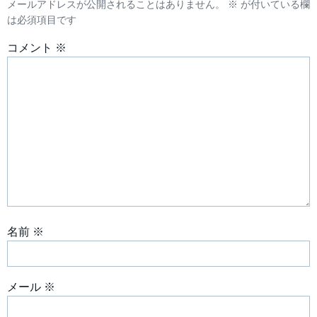
メールアドレスが公開されることはありません。
※
が付いている欄
ゲ
は必須項目です
ー
コメント
※
シ
ョ
ン
名前
※
メール
※