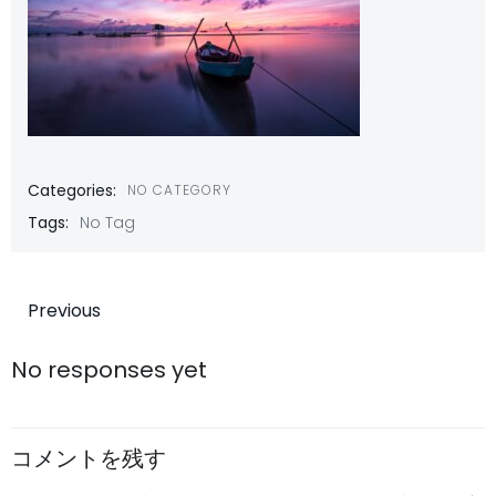
Categories:
NO CATEGORY
Tags:
No Tag
投
Previous
稿
No responses yet
ナ
コメントを残す
ビ