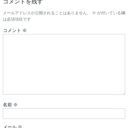
コメントを残す
ビ
メールアドレスが公開されることはありません。
※
が付いている欄
ゲ
は必須項目です
ー
コメント
※
シ
ョ
ン
名前
※
メール
※