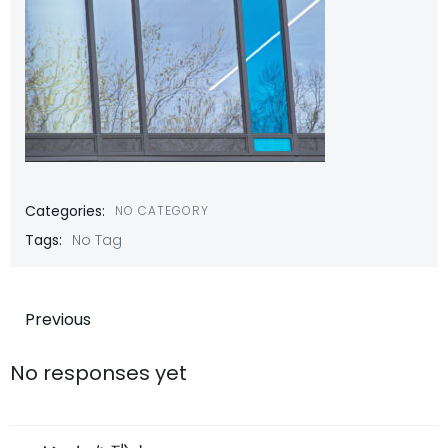
Categories:
NO CATEGORY
Tags:
No Tag
投
Previous
稿
No responses yet
ナ