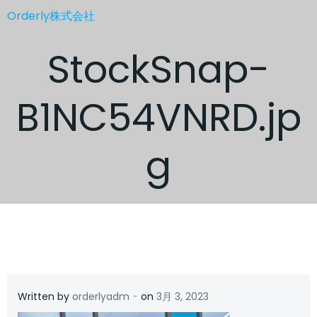
コ
Orderly株式会社
ン
テ
StockSnap-
ン
ツ
へ
B1NC54VNRD.jp
ス
キ
ッ
g
プ
-
Written by
orderlyadm
on
3月 3, 2023