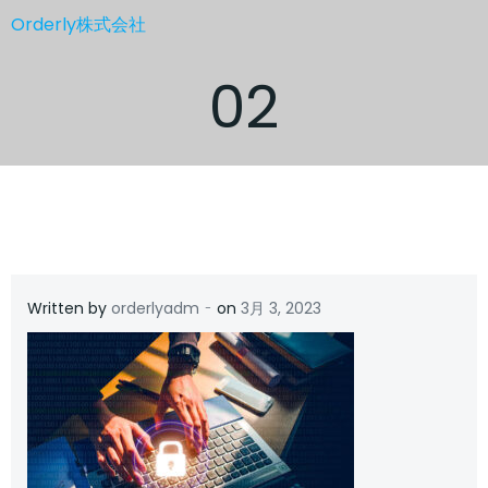
コ
Orderly株式会社
ン
テ
02
ン
ツ
へ
ス
キ
ッ
プ
-
Written by
orderlyadm
on
3月 3, 2023