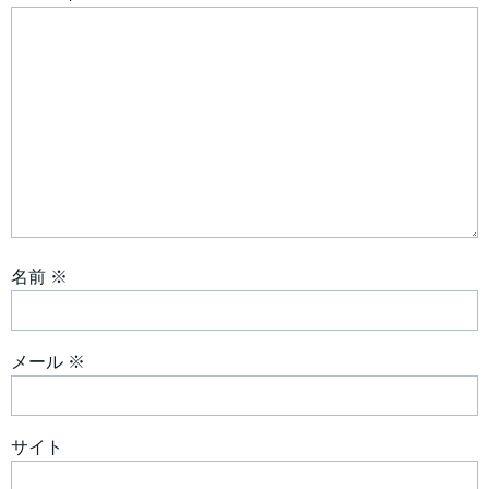
ー
シ
ョ
ン
名前
※
メール
※
サイト